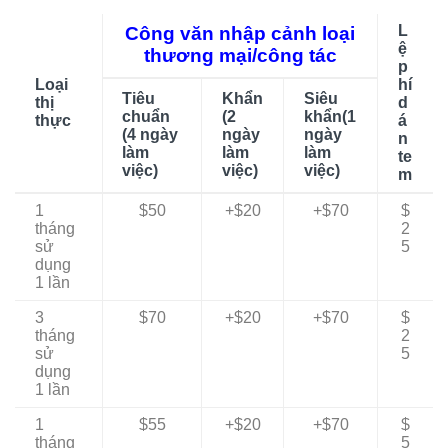
L
Công văn nhập cảnh loại
ệ
thương mại/công tác
p
Loại
hí
Tiêu
Khẩn
Siêu
thị
d
chuẩn
(2
khẩn(1
thực
á
(4 ngày
ngày
ngày
n
làm
làm
làm
te
việc)
việc)
việc)
m
1
$50
+$20
+$70
$
tháng
2
sử
5
dụng
1 lần
3
$70
+$20
+$70
$
tháng
2
sử
5
dụng
1 lần
1
$55
+$20
+$70
$
tháng
5