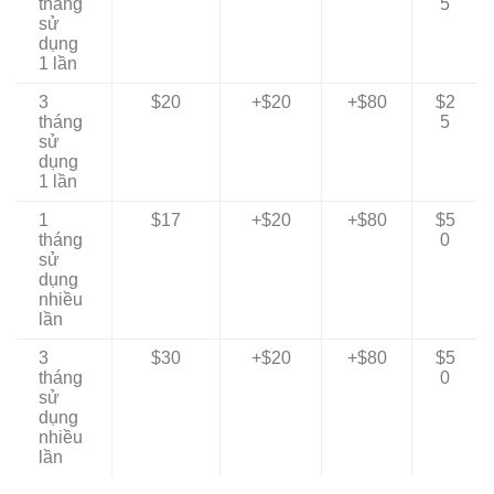
tháng
5
sử
dụng
1 lần
3
$20
+$20
+$80
$2
tháng
5
sử
dụng
1 lần
1
$17
+$20
+$80
$5
tháng
0
sử
dụng
nhiều
lần
3
$30
+$20
+$80
$5
tháng
0
sử
dụng
nhiều
lần