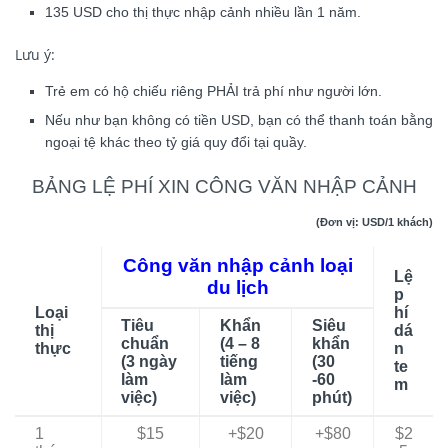
135 USD cho thị thực nhập cảnh nhiều lần 1 năm.
Lưu ý:
Trẻ em có hộ chiếu riêng PHẢI trả phí như người lớn.
Nếu như bạn không có tiền USD, bạn có thể thanh toán bằng
ngoại tệ khác theo tỷ giá quy đổi tại quầy.
BẢNG LỆ PHÍ XIN CÔNG VĂN NHẬP CẢNH
(Đơn vị: USD/1 khách)
Công văn nhập cảnh loại
Lệ
du lịch
p
Loại
hí
Tiêu
Khẩn
Siêu
thị
dá
chuẩn
(4 – 8
khẩn
thực
n
(3 ngày
tiếng
(30
te
làm
làm
-60
m
việc)
việc)
phút)
1
$15
+$20
+$80
$2