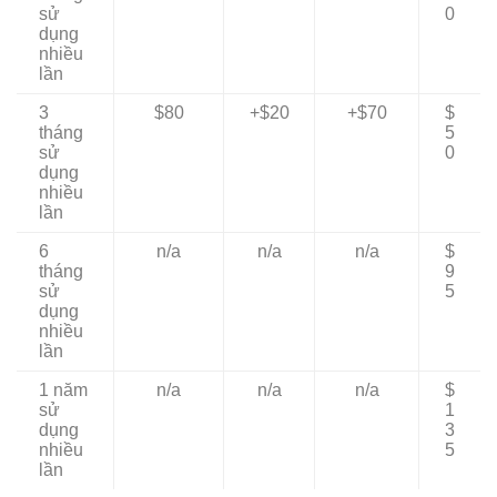
sử
0
dụng
nhiều
lần
3
$80
+$20
+$70
$
tháng
5
sử
0
dụng
nhiều
lần
6
n/a
n/a
n/a
$
tháng
9
sử
5
dụng
nhiều
lần
1 năm
n/a
n/a
n/a
$
sử
1
dụng
3
nhiều
5
lần