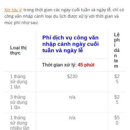
Xin lưu ý
: trong thời gian các ngày cuối tuần và ngày lễ, chỉ có
công văn nhập cảnh loại du lịch được xử lý với thời gian và
múc phí như sau:
Lệ
Phí dịch vụ công văn
ph
nhập cảnh ngày cuối
í
Loại thị
tuần và ngày lễ
dá
thực
n
te
Thời gian xử lý:
45 phút
m
1 tháng
$230
$2
sử dụng
5
1 lần
3 tháng
n/a
$2
sử dụng
5
1 lần
1 tháng
n/a
$5
sử dụng
0
nhiều lần